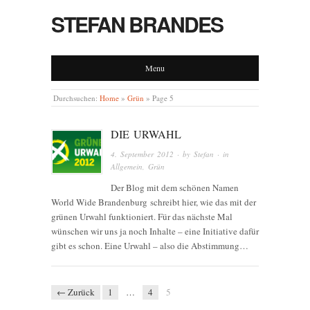
STEFAN BRANDES
Menu
Durchsuchen:
Home
»
Grün
»
Page 5
DIE URWAHL
4. September 2012
· by
Stefan
· in
Allgemein
,
Grün
Der Blog mit dem schönen Namen
World Wide Brandenburg schreibt hier, wie das mit der
grünen Urwahl funktioniert. Für das nächste Mal
wünschen wir uns ja noch Inhalte – eine Initiative dafür
gibt es schon. Eine Urwahl – also die Abstimmung…
← Zurück
1
…
4
5