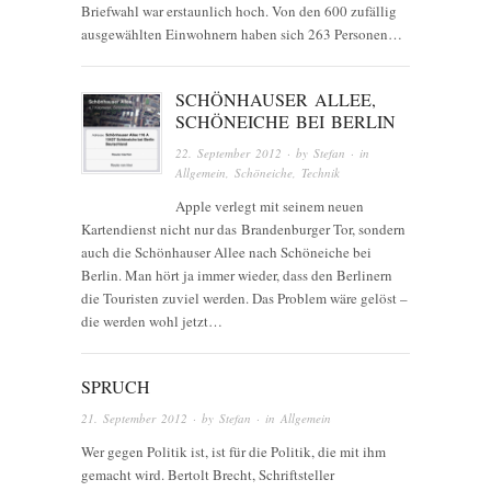
Briefwahl war erstaunlich hoch. Von den 600 zufällig
ausgewählten Einwohnern haben sich 263 Personen…
SCHÖNHAUSER ALLEE,
SCHÖNEICHE BEI BERLIN
22. September 2012
· by
Stefan
· in
Allgemein
,
Schöneiche
,
Technik
Apple verlegt mit seinem neuen
Kartendienst nicht nur das Brandenburger Tor, sondern
auch die Schönhauser Allee nach Schöneiche bei
Berlin. Man hört ja immer wieder, dass den Berlinern
die Touristen zuviel werden. Das Problem wäre gelöst –
die werden wohl jetzt…
SPRUCH
21. September 2012
· by
Stefan
· in
Allgemein
Wer gegen Politik ist, ist für die Politik, die mit ihm
gemacht wird. Bertolt Brecht, Schriftsteller