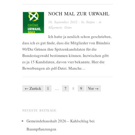
NOCH MAL ZUR URWAHL
18. September 2012
· by
Stefan
· in
Allgemein
,
Grün
Ich hatte ja neulich schon geschrieben,
dass ich es gut finde, dass die Mitglieder von Bündnis
90/Die Grünen ihre Spitzenkandidaten für die
Bundestagswahl bestimmen können. Inzwischen gibt
es ja 15 Kandidaten, davon vier bekannte. Hier die
Bewerbungen als pdf-Datei. Manche…
← Zurück
1
…
7
8
9
Vor →
NEUESTE BEITRÄGE
Gemeindehaushalt 2026 – Kahlschlag bei
Baumpflanzungen