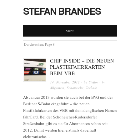
STEFAN BRANDES
Menu
Durchsuchen:
Page 8
CHIP INSIDE – DIE NEUEN
PLASTIKFAHRKARTEN
BEIM VBB
14. November 2012
· by
Stefan
· in
Allgemein
,
Schöneiche
,
Technik
Ab Januar 2013 wurden sie auch bei der BVG und der
Berliner S-Bahn eingeführt – die neuen
Plastikfahrkarten des VBB mit dem denglischen Namen
fahrCard. Bei der Schöneicher-Rüdersdorfer
Straßenbahn gibt es sie für Abonnenten schon seit
2012. Damit werden hier erstmals dauerhaft
elektronische…