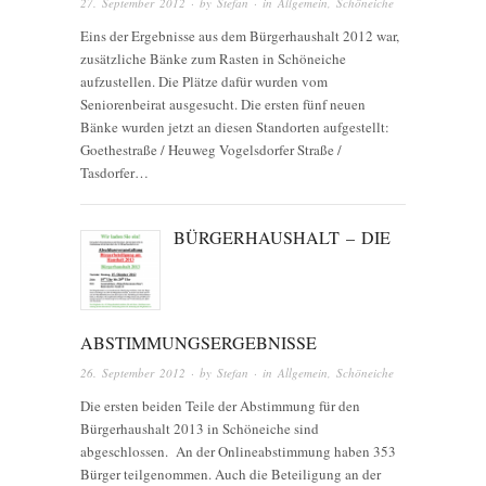
27. September 2012
· by
Stefan
· in
Allgemein
,
Schöneiche
Eins der Ergebnisse aus dem Bürgerhaushalt 2012 war,
zusätzliche Bänke zum Rasten in Schöneiche
aufzustellen. Die Plätze dafür wurden vom
Seniorenbeirat ausgesucht. Die ersten fünf neuen
Bänke wurden jetzt an diesen Standorten aufgestellt:
Goethestraße / Heuweg Vogelsdorfer Straße /
Tasdorfer…
BÜRGERHAUSHALT – DIE
ABSTIMMUNGSERGEBNISSE
26. September 2012
· by
Stefan
· in
Allgemein
,
Schöneiche
Die ersten beiden Teile der Abstimmung für den
Bürgerhaushalt 2013 in Schöneiche sind
abgeschlossen. An der Onlineabstimmung haben 353
Bürger teilgenommen. Auch die Beteiligung an der