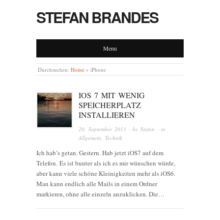
STEFAN BRANDES
Menu
Durchsuchen:
Home
»
iPhone
IOS 7 MIT WENIG
SPEICHERPLATZ
INSTALLIEREN
20. September 2013
· by
Stefan
· in
Allgemein
,
Technik
Ich hab’s getan. Gestern. Hab jetzt iOS7 auf dem
Telefon. Es ist bunter als ich es mir wünschen würde,
aber kann viele schöne Kleinigkeiten mehr als iOS6.
Man kann endlich alle Mails in einem Ordner
markieren, ohne alle einzeln anzuklicken. Die…