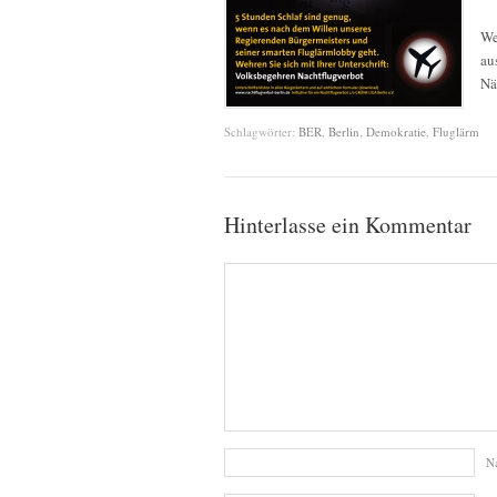
We
au
Nä
Schlagwörter:
BER
,
Berlin
,
Demokratie
,
Fluglärm
Hinterlasse ein Kommentar
N