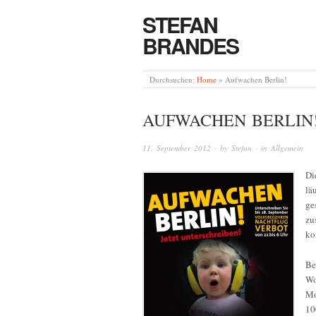
STEFAN
BRANDES
Durchsuchen:
Home
»
Aufwachen Berlin!
AUFWACHEN BERLIN
11. September 2012
· by
Stefan
· in
Allgemein
Di
lä
ge
zu
ko
Be
Wo
Mo
10