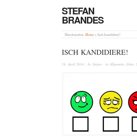
STEFAN
BRANDES
Durchsuchen:
Home
»
Isch kandidiere!
ISCH KANDIDIERE!
18. April 2014
· by
Stefan
· in
Allgemein
,
Grün
,